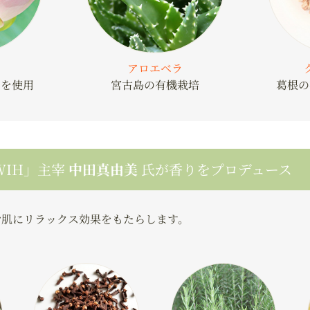
アロエベラ
スを使用
宮古島の有機栽培
葛根の
WIH」主宰
中田真由美
氏が香りをプロデュース
お肌にリラックス効果をもたらします。