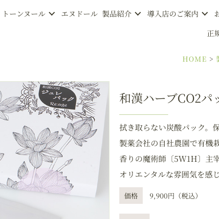
トーンヌール
エヌドール
製品紹介
導入店のご案内
正
HOME
>
和漢ハーブCO2パ
拭き取らない炭酸パック。
製薬会社の自社農園で有機栽
香りの魔術師〔5W1H〕主
オリエンタルな雰囲気を感
価格
9,900円（税込）