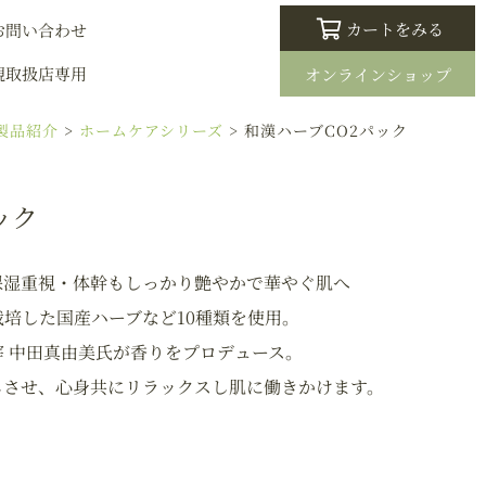
カートをみる
お問い合わせ
規取扱店専用
オンラインショップ
製品紹介
>
ホームケアシリーズ
>
和漢ハーブCO2パック
ック
保湿重視・体幹もしっかり艶やかで華やぐ肌へ
培した国産ハーブなど10種類を使用。
宰 中田真由美氏が香りをプロデュース。
じさせ、心身共にリラックスし肌に働きかけます。