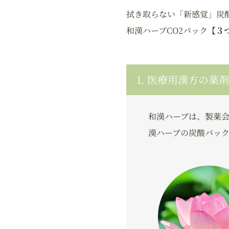
拭き取らない「新感覚」炭
和漢ハーブCO2パック【
３
1. 医療用漢方の薬
和漢ハーブは、製薬
漢ハーブの炭酸パック