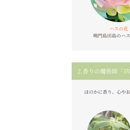
ハスの花
鳴門島田島のハ
2.香りの魔術師「5
ほのかに香り、心や