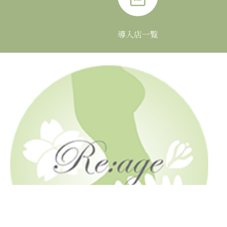
t
s
導入店一覧
n
a
v
i
g
a