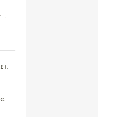
..
まし
料に