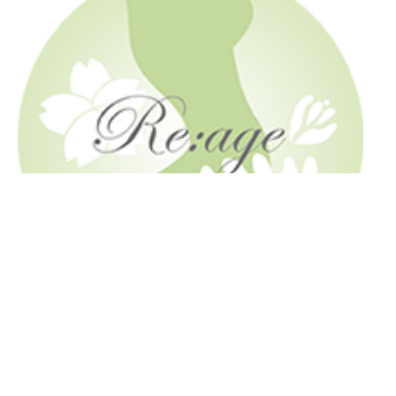
肌で飲む和漢「トーンヌール」 のリエイジ
〒106-0045 東京都港区麻布十番１丁目１０−３ モンテプラ
ザ麻布 804