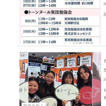
2
2
も