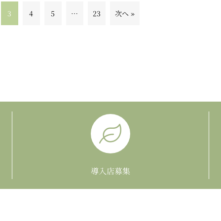
3
4
5
…
23
次へ »
導入店募集